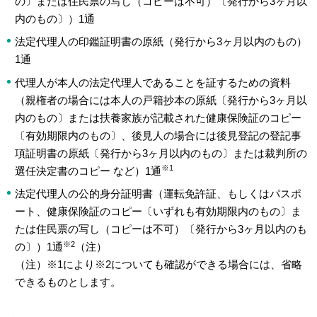
の〕または住民票の写し（コピーは不可）〔発行から3ヶ月以
内のもの〕）1通
法定代理人の印鑑証明書の原紙（発行から3ヶ月以内のもの）
1通
代理人が本人の法定代理人であることを証するための資料
（親権者の場合には本人の戸籍抄本の原紙〔発行から3ヶ月以
内のもの〕または扶養家族が記載された健康保険証のコピー
〔有効期限内のもの〕、後見人の場合には後見登記の登記事
項証明書の原紙〔発行から3ヶ月以内のもの〕または裁判所の
※1
選任決定書のコピー など）1通
法定代理人の公的身分証明書（運転免許証、もしくはパスポ
ート、健康保険証のコピー〔いずれも有効期限内のもの〕ま
たは住民票の写し（コピーは不可）〔発行から3ヶ月以内のも
※2
の〕）1通
（注）
（注）※1により※2についても確認ができる場合には、省略
できるものとします。